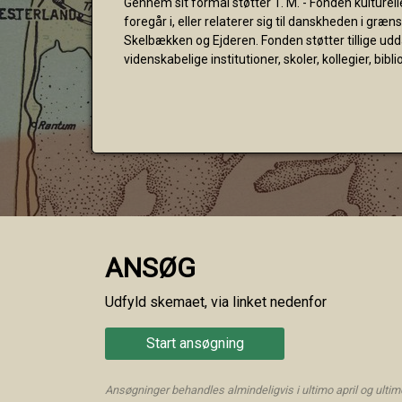
Gennem sit formål støtter T. M. - Fonden kulturel
foregår i, eller relaterer sig til danskheden i gr
Skelbækken og Ejderen. Fonden støtter tillige u
videnskabelige institutioner, skoler, kollegier, bibli
ANSØG
Udfyld skemaet, via linket nedenfor
Start ansøgning
Ansøgninger behandles almindeligvis i ultimo april og ulti