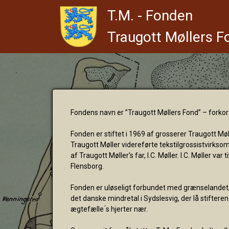
T.M. - Fonden
Traugott Møllers F
Fondens navn er ”Traugott Møllers Fond” – forkort
Fonden er stiftet i 1969 af grosserer Traugott Mø
Traugott Møller videreførte tekstilgrossistvirkso
af Traugott Møller's far, I.C. Møller. I.C. Møller var
Flensborg.
Fonden er uløseligt forbundet med grænselandet
det danske mindretal i Sydslesvig, der lå stifter
ægtefælle ́s hjerter nær.