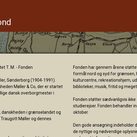
ond
et T. M. - Fonden
Fonden har gennem årene støttet 
formål nord og syd for grænsen, h
ller, Sønderborg (1904-1991).
kulturcentre, rekreationshjem, udst
mheden Møller & Co, der er startet
biblioteker, musik, fritid og mege
 tillige dansk overborgmester i
Fonden støtter sædvanligvis ikke
studierejser. Fonden behandler i
, danskheden i grænselandet og
oktober.
en Traugott Møller og dennes
Den gode ansøgning indeholder de 
de nyttige og nødvendige oplysn