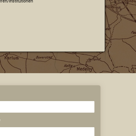
ren/institutionen
*