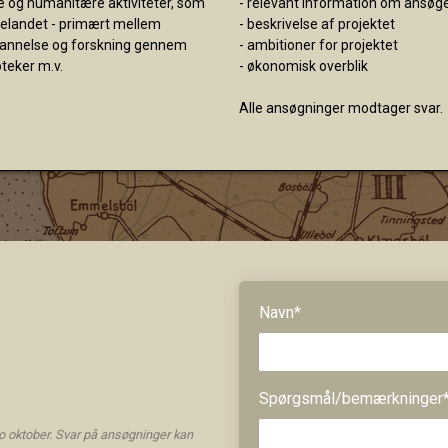
le og humanitære aktiviteter, som
- relevant information om ansøge
ænselandet - primært mellem
- beskrivelse af projektet
ddannelse og forskning gennem
- ambitioner for projektet
oteker m.v.
- økonomisk overblik
Alle ansøgninger modtager svar.
Navn*
Spørgsmål/bemærkninger
mo oktober. Svar på ansøgninger kan